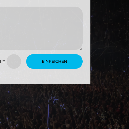
=
1
EINREICHEN