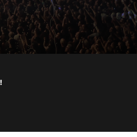
!
klärung